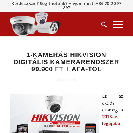
Kérdése van? Segíthetünk? Hívjon most! +36 70 2 897
897
1-KAMERÁS HIKVISION
DIGITÁLIS KAMERARENDSZER
99.900 FT + ÁFA-TÓL
Ez az
akciós
csomag a
2018-as
legújabb