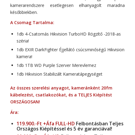
kamerarendszere esetlegesen elhanyagolt maradna
későbbiekben.
A Csomag Tartalma:
1db 4-Csatornás Hikvision TurboHD Rögzítő -2018-as
széria!
1db EXIR DarkFighter Éjjellátó csúcsminőségű Hikvision
kamera!
1db 1TB WD Purple Szerver Merevlemez
1db Hikvision Stabilizált Kameratápegységet
Az összes szerelési anyagot, kameránként 20fm
kábelezést, csatlakozókat, és a TELJES Kiépítést
ORSZÁGOSAN!
Ára:
119.900.-Ft +Áfa FULL-HD
Felbontásban Teljes
Országos Kiépítéssel és 5 év garanciával!