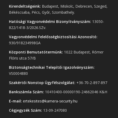
Kirendeltségeink:
Budapest, Miskolc, Debrecen, Szeged,
Békéscsaba, Pécs, Győr, Szombathely.
Hatósági Vagyonvédelmi Bizonyítványszám:
13050-
822/1418-3/2026.SZv.
Vagyonvédelmi Felelősségbiztosítási Azonosító:
930/918234998GA
Központi Bemutatótermünk:
1022 Budapest, Rómer
Flóris utca 57/B
Biztonságtechnikai Telepítői Igazolványszám:
VS0004880
Szakértői Nonstop Ügyfélszolgálat:
+36-70-2-897-897
Bankszámla Szám:
10410400-00000190-24662046 K&H
E-mail:
ertekesites@kamera-security.hu
Cégjegyzék Szám:
13-09-247080