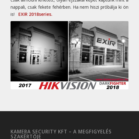
nappali, csak fekete fehérben. Ha nem hiszi próbálja ki ön
is!
EXIR 2018series.
KAMERA SECURITY KFT – A MEGFIGYELÉS
SZAKÉRTŐJE