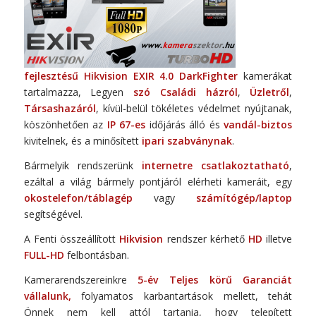
fejlesztésű Hikvision EXIR 4.0 DarkFighter
kamerákat
tartalmazza, Legyen
szó Családi házról
,
Üzletről
,
Társashazáról
, kívül-belül tökéletes védelmet nyújtanak,
köszönhetően az
IP 67-es
időjárás álló és
vandál-biztos
kivitelnek, és a minősített
ipari szabványnak
.
Bármelyik rendszerünk
internetre csatlakoztatható
,
ezáltal a világ bármely pontjáról elérheti kameráit, egy
okostelefon/táblagép
vagy
számítógép/laptop
segítségével.
A Fenti összeállított
Hikvision
rendszer kérhető
HD
illetve
FULL-HD
felbontásban.
Kamerarendszereinkre
5-év Teljes körű Garanciát
vállalunk,
folyamatos karbantartások mellett, tehát
Önnek nem kell attól tartania, hogy telepített