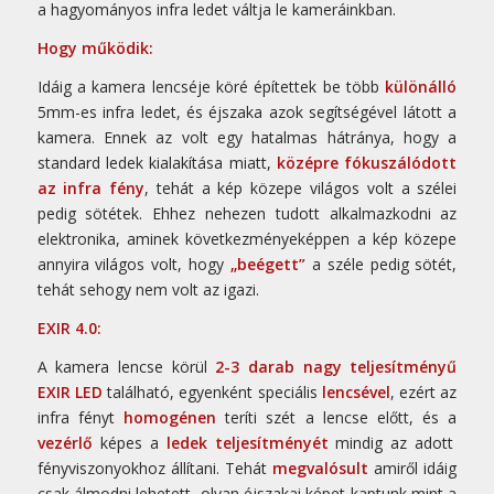
a hagyományos infra ledet váltja le kameráinkban.
Hogy működik:
Idáig a kamera lencséje köré építettek be több
különálló
5mm-es infra ledet, és éjszaka azok segítségével látott a
kamera. Ennek az volt egy hatalmas hátránya, hogy a
standard ledek kialakítása miatt,
középre fókuszálódott
az infra fény
, tehát a kép közepe világos volt a szélei
pedig sötétek. Ehhez nehezen tudott alkalmazkodni az
elektronika, aminek következményeképpen a kép közepe
annyira világos volt, hogy
„beégett”
a széle pedig sötét,
tehát sehogy nem volt az igazi.
EXIR 4.0:
A kamera lencse körül
2-3 darab nagy teljesítményű
EXIR LED
található, egyenként speciális
lencsével
, ezért az
infra fényt
homogénen
teríti szét a lencse előtt, és a
vezérlő
képes a
ledek teljesítményét
mindig az adott
fényviszonyokhoz állítani. Tehát
megvalósult
amiről idáig
csak álmodni lehetett, olyan éjszakai képet kaptunk mint a